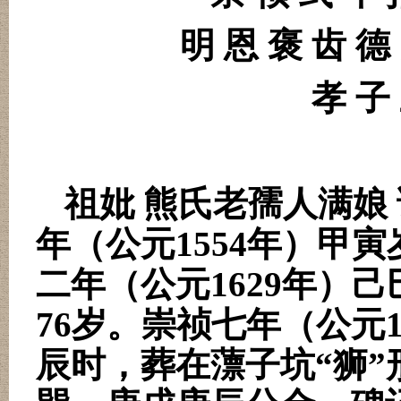
明 恩 褒 齿 德
孝 子
祖妣 熊氏老孺人满娘
年（公元
1554
年）甲寅
二年（公元
1629
年）己
76
岁。崇祯七年（公元
辰时，葬在薸子坑“狮