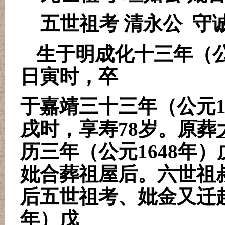
五世祖考 清永公
守
生于明成化十三年（
日寅时，卒
于嘉靖三十三年（公元
戌时，享寿
78
岁。原葬
历三年（公元
1648
年）
妣合葬祖屋后。六世祖
后五世祖考、妣金又迁
年）戊