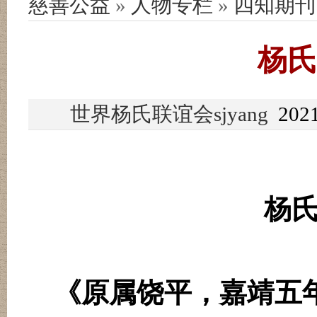
慈善公益
»
人物专栏
»
四知期刊
杨氏
世界杨氏联谊会sjyang
2021
杨
《原属饶平，嘉靖五