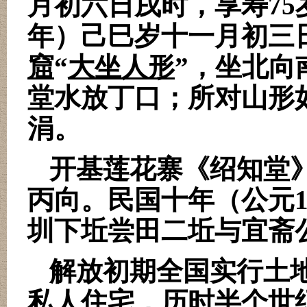
月初六日戌时，享寿
75
年）己巳岁十一月初三
窟
“
大坐人形
”，坐北向
堂水放丁口；所对山形
涓。
开基莲花寨《绍知堂
丙向。民国十年（公元
圳下坵尝田二坵与宜斋
解放初期全国实行土
私人住宅，历时半个世