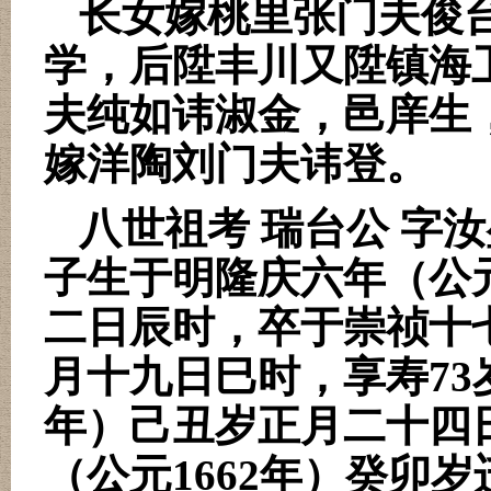
长女嫁桃里张门夫俊
学，后陞丰川又陞镇海
夫纯如讳淑金，邑庠生
嫁洋陶刘门夫讳登。
八世祖考 瑞台公 字汝
子
生于明隆庆六年（公
二日辰时，卒于崇祯十
月十九日巳时，享寿
73
年）己丑岁正月二十四
（公元
1662
年）癸卯岁