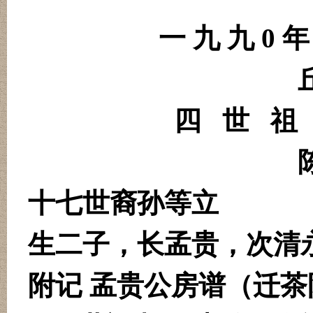
一 九 九 0 年
四
世
祖
十七世裔孙等立
生二子，长孟贵，次清
附记 孟贵公房谱（迁