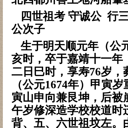
四世祖考 守诚公
行三
公次子
生于明天顺元年（公
亥时，卒于嘉靖十一年
二日巳时，享寿
76
岁，
（公元
1674
年）甲寅岁
寅山申向兼艮坤，后被
午岁修深造学校校道时
背、五、六世祖坟左。