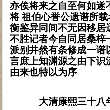
亦俟将来之自至何如遂
将 祖伯心誉公遗谱所
衡鉴异同间不无因移居
不胜记者今自同居桑梓
派别井然有条修成一谱
言庶上知渊源之由下识
由来也特以为序
大清康熙三十