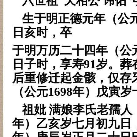
六世祖
天相公 讳佑 
生于明正德元年（公
日亥时，卒
于明万历二十四年（公
日子时，享寿
91
岁。葬
后重修迁起金骸，仅存
（公元
1698
年）戊寅岁
祖妣 满娘李氏老孺人
年）乙亥岁七月初九日