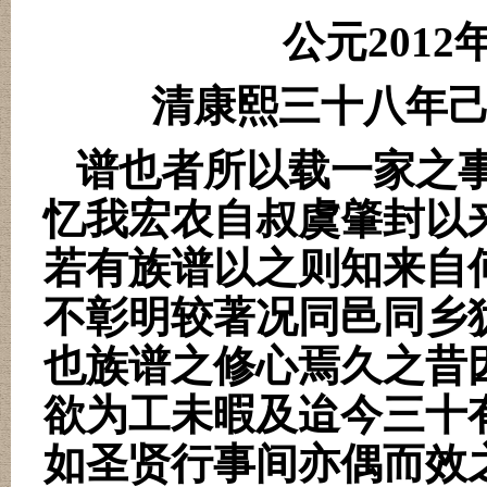
公元
2012
清康熙三十八年
谱也者所以载一家之事
忆我宏农自
叔虞肇封以
若有族谱以之则知来自
不彰明较著况同邑同乡
也族谱之修心焉久之昔
欲为工未暇及迨今三十
如圣贤行事间亦偶而效