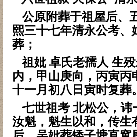
公原附葬于祖屋后、
熙三十七年清永公考、
葬；
祖妣 卓氏老孺人 生
内，甲山庚向，丙寅丙
十一月初八日寅时复葬
七世祖考 北松公，
汝魁，魁生以和，传生
后。吴妣葬矮子塘直窠