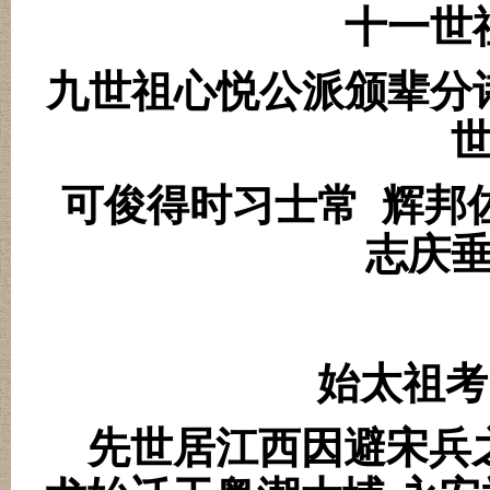
十一世
九世祖心悦公派颁辈分
可俊得时习士常
辉邦
志庆
始太祖考
先世居江西因避宋兵