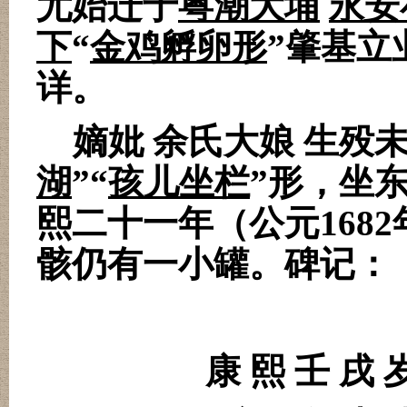
尤始迁于
粤潮大埔
永安
下
“
金鸡孵卵形
”肇基立
详。
嫡妣 余氏大娘 生殁
湖
”“
孩儿坐栏
”形，坐
熙二十一年（公元
1682
骸仍有一小罐。碑记：
康 熙 壬 戌 