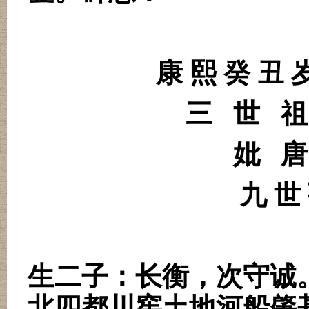
康 熙 癸 丑 
三
世
祖
妣
唐
九 世
生二子：长衡，次守诚
北四都川窖土地河船肇