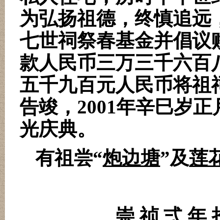
为弘扬祖德，终慎追远
七世祠祭春基金并倡议
款人民币三万三千六百
五千九百元人民币将祖
告竣，
2001
年辛巳岁正
光庆典。
有祖尝“
炮边塘
”及
莲
崇 祯 弍 年 