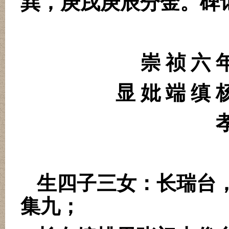
巽，庚戌庚辰分金。碑
崇 祯 六 
显 妣 端 缜 
生四子三女：长瑞台
集九；