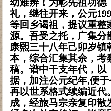
幼难辨！为彰先祖功德
礼，继往开来，公元
19
等回乡谒祖，提议重整
源。吾受之托，广集分
康熙三十八年己卯岁镇
本，综合汇集其余，考
稿。谱中干支年代，以
据，加注公元纪年
,
便于
再以世系格式续编近代
成，经旅马宗亲复印散