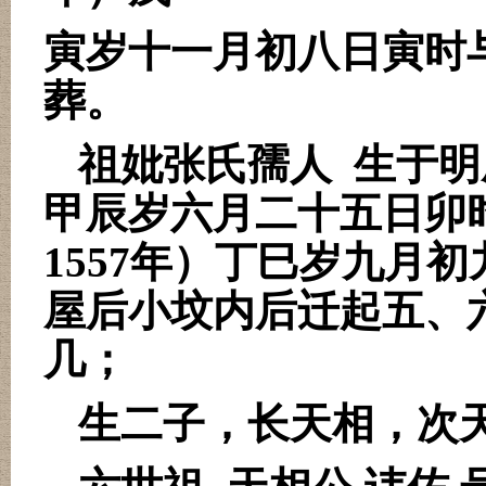
寅岁十一月初八日寅时
葬。
祖妣张氏孺人
生于明
甲辰岁六月二十五日卯
1557
年）丁巳岁九月初
屋后小坟内后迁起五、
几；
生二子，长天相，次