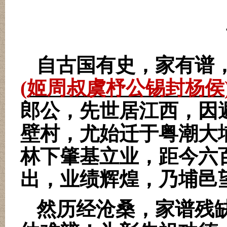
自古国有史，家有谱
(
姬周叔虞杼公锡封杨侯
郎公，先世居江西，因
壁村，尤始迁于粤潮大
林下肇基立业，距今六
出，业绩辉煌，乃埔邑
然历经沧桑，家谱残