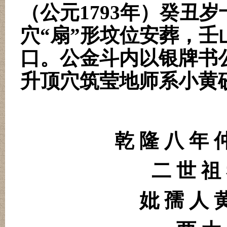
（公元
1793
年）癸丑岁
穴“扇”形坟位安葬，
口。公金斗内以银牌书
升顶穴筑莹地师系小黄
乾 隆 八 年 
二 世 祖
妣 孺 人 