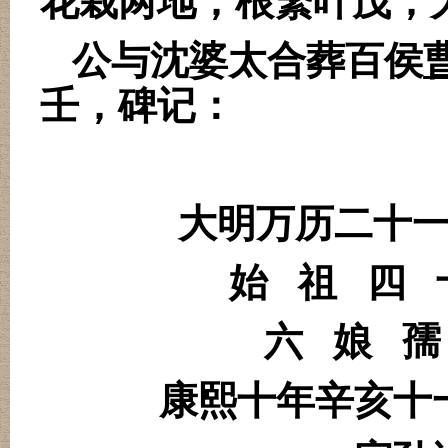
花栽两地，根繁叶茂，
公与沈婆太合葬百侯
壬，碑记：
大明万历二十
始
祖
四
六
娘
孺
康熙十年辛亥十