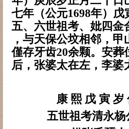
年）庚辰岁正月二十日
七年（公元
1698
年）戊
五、六世祖考、妣四金
，与天保公坟相邻，甲
僅存牙齿
20
余颗。安
葬
后，张婆太在左，李婆
康 熙 戊 寅 岁
五世祖考清永杨