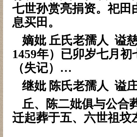
七世孙赏亮捐资。
祀田
息买田。
嫡妣 丘氏老孺人
谥
1459
年）已
卯岁七月初
（失记）…
继妣 陈氏老孺人
谥
丘、陈二妣俱与公合
迁起葬于五、六世祖坟