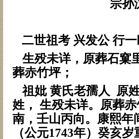
宗孙
二世祖考 兴发公 行一
生殁未详，原葬石窠
葬赤竹坪；
祖妣 黄氏老孺人
原
姓， 生殁未详。原葬
南，壬山丙向。康熙年
（公元
1743
年）癸亥岁