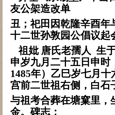
友公架造改单
丑；祀田因乾隆辛酉年
十二世孙敦园公倡议起
祖妣 唐氏老孺人
生
申岁九月二十五日申时
1485
年）乙巳岁七月十
宫前二世祖右侧，白石
与祖考合葬在塘窠里，
金。碑志：