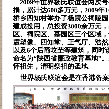
2009
年世界杨氏联谊会两次号
捐，累计达
600
多万元，
2009
年
1
桥乡四知村举办了杨震公祠陵园
建成投用，总投资
3000
余万元，
区、祠院区、墓园区三个区域，
震塑像、四知堂、正气厅、浩然
以及
6
个后裔坟茔等建筑，同时
命名为
“
陕西省廉政教育基地
”
。
怀祖先，清明祭祖的圣地。
世界杨氏联谊会是在香港备案