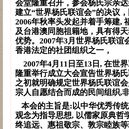
会堂隆重召开，参会杨氏宗亲达
建立
“
世界杨氏联谊会
”
的决议，
2006
年秋率头发起并着手筹建
,
及台港澳同胞祖籍地，具有得天
优势。
2007
年
3
月世界杨氏联谊
香港法定的社团组织之一，
2007
年
4
月
11
日至
13
日
,
在世界
隆重举行成立大会宣告世界杨氏
之初就明确规定世界杨氏联谊会
宗人自愿结合而成的民间组织
,
本会的主旨是
:
以中华优秀传统
观念为指导思想
,
以儒家原典哲
终追远、惠祖敬宗、敦宗睦族等