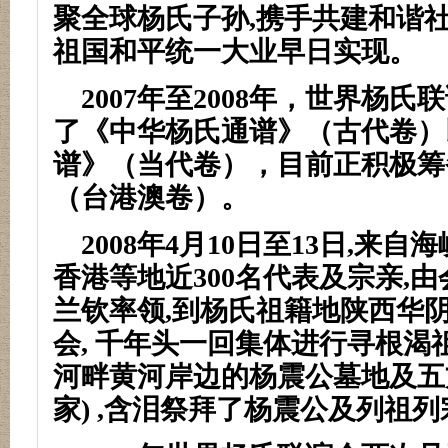
聚全球杨氏子孙
,
携手共建和谐
祖国和平统一大业早日实现。
2007
年至
2008
年，世界杨氏联
了《中华杨氏通谱》（古代卷）
谱》（当代卷），目前正积极筹
（台港澳卷）。
2008
年
4
月
10
日至
13
日
,
来自海
香港等地近
300
名代表及宗亲
,
由
兰钦率领
,
到杨氏祖籍地陕西华
会
,
千年头一回集体进行寻根渴
河畔黄河岸边的杨震公墓地及五
家
) ,
含泪祭拜了杨震公及列祖列