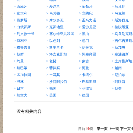
> 西班牙
> 爱尔兰
> 葡萄牙
> 马耳他
> 意大利
> 马其顿
> 立陶宛
> 乌克兰
> 俄罗斯
> 摩尔多瓦
> 圣马力诺
> 斯洛伐克
> 白俄罗斯
> 克罗地亚
> 爱沙尼亚
> 拉脱维亚
> 列支敦士登
> 塞尔维亚共和国
> 黑山
> 乌兹别克斯
> 叙利亚
> 以色列
> 也门
> 吉尔吉斯斯
> 格鲁吉亚
> 斯里兰卡
> 伊拉克
> 新加坡
> 朝鲜
> 塔吉克斯坦
> 阿塞拜疆
> 塞浦路斯
> 约旦
> 老挝
> 蒙古
> 土库曼斯坦
> 黎巴嫩
> 菲律宾
> 阿曼
> 越南
> 孟加拉国
> 土耳其
> 卡塔尔
> 尼泊尔
> 巴林
> 沙特阿拉伯
> 巴基斯坦
> 阿联酋
> 日本
> 韩国
> 菲律宾
> 朝鲜
> 加拿大
> 英国
> 德国
没有相关内容
目前
1
/
0
页
第一页
上一页
下一页