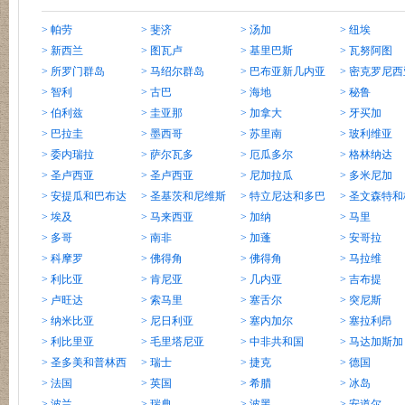
> 帕劳
> 斐济
> 汤加
> 纽埃
> 新西兰
> 图瓦卢
> 基里巴斯
> 瓦努阿图
> 所罗门群岛
> 马绍尔群岛
> 巴布亚新几内亚
> 密克罗尼西
> 智利
> 古巴
> 海地
> 秘鲁
> 伯利兹
> 圭亚那
> 加拿大
> 牙买加
> 巴拉圭
> 墨西哥
> 苏里南
> 玻利维亚
> 委内瑞拉
> 萨尔瓦多
> 厄瓜多尔
> 格林纳达
> 圣卢西亚
> 圣卢西亚
> 尼加拉瓜
> 多米尼加
> 安提瓜和巴布达
> 圣基茨和尼维斯
> 特立尼达和多巴
> 圣文森特
> 埃及
> 马来西亚
哥
> 加纳
纳丁斯
> 马里
> 多哥
> 南非
> 加蓬
> 安哥拉
> 科摩罗
> 佛得角
> 佛得角
> 马拉维
> 利比亚
> 肯尼亚
> 几内亚
> 吉布提
> 卢旺达
> 索马里
> 塞舌尔
> 突尼斯
> 纳米比亚
> 尼日利亚
> 塞内加尔
> 塞拉利昂
> 利比里亚
> 毛里塔尼亚
> 中非共和国
> 马达加斯加
> 圣多美和普林西
> 瑞士
> 捷克
> 德国
比
> 法国
> 英国
> 希腊
> 冰岛
> 波兰
> 瑞典
> 波黑
> 安道尔