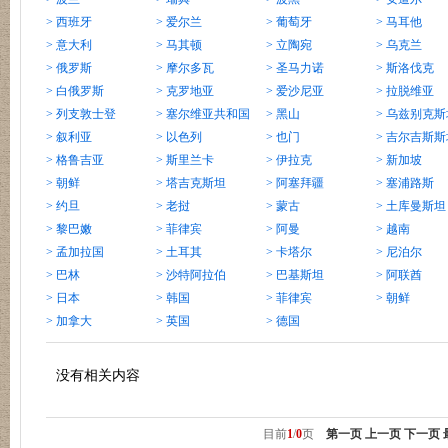
> 西班牙
> 爱尔兰
> 葡萄牙
> 马耳他
> 意大利
> 马其顿
> 立陶宛
> 乌克兰
> 俄罗斯
> 摩尔多瓦
> 圣马力诺
> 斯洛伐克
> 白俄罗斯
> 克罗地亚
> 爱沙尼亚
> 拉脱维亚
> 列支敦士登
> 塞尔维亚共和国
> 黑山
> 乌兹别克斯
> 叙利亚
> 以色列
> 也门
> 吉尔吉斯斯
> 格鲁吉亚
> 斯里兰卡
> 伊拉克
> 新加坡
> 朝鲜
> 塔吉克斯坦
> 阿塞拜疆
> 塞浦路斯
> 约旦
> 老挝
> 蒙古
> 土库曼斯坦
> 黎巴嫩
> 菲律宾
> 阿曼
> 越南
> 孟加拉国
> 土耳其
> 卡塔尔
> 尼泊尔
> 巴林
> 沙特阿拉伯
> 巴基斯坦
> 阿联酋
> 日本
> 韩国
> 菲律宾
> 朝鲜
> 加拿大
> 英国
> 德国
没有相关内容
目前
1
/
0
页
第一页
上一页
下一页