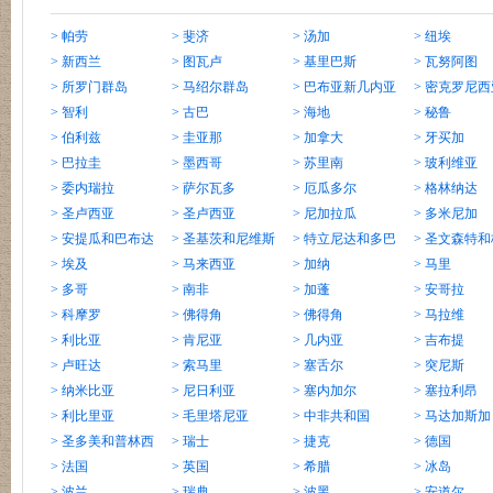
> 帕劳
> 斐济
> 汤加
> 纽埃
> 新西兰
> 图瓦卢
> 基里巴斯
> 瓦努阿图
> 所罗门群岛
> 马绍尔群岛
> 巴布亚新几内亚
> 密克罗尼西
> 智利
> 古巴
> 海地
> 秘鲁
> 伯利兹
> 圭亚那
> 加拿大
> 牙买加
> 巴拉圭
> 墨西哥
> 苏里南
> 玻利维亚
> 委内瑞拉
> 萨尔瓦多
> 厄瓜多尔
> 格林纳达
> 圣卢西亚
> 圣卢西亚
> 尼加拉瓜
> 多米尼加
> 安提瓜和巴布达
> 圣基茨和尼维斯
> 特立尼达和多巴
> 圣文森特
> 埃及
> 马来西亚
哥
> 加纳
纳丁斯
> 马里
> 多哥
> 南非
> 加蓬
> 安哥拉
> 科摩罗
> 佛得角
> 佛得角
> 马拉维
> 利比亚
> 肯尼亚
> 几内亚
> 吉布提
> 卢旺达
> 索马里
> 塞舌尔
> 突尼斯
> 纳米比亚
> 尼日利亚
> 塞内加尔
> 塞拉利昂
> 利比里亚
> 毛里塔尼亚
> 中非共和国
> 马达加斯加
> 圣多美和普林西
> 瑞士
> 捷克
> 德国
比
> 法国
> 英国
> 希腊
> 冰岛
> 波兰
> 瑞典
> 波黑
> 安道尔